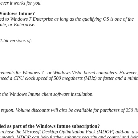
ver it works for you.
 Windows Intune?
to Windows 7 Enterprise as long as the qualifying OS is one of the
ate, or Enterprise.
-bit versions of:
uirements for Windows 7– or Windows Vista–based computers. However,
ll need a CPU clock speed of 500 megahertz (MHz) or faster and a min
 the Windows Intune client software installation.
egion. Volume discounts will also be available for purchases of 250 li
uded as part of the Windows Intune subscription?
 purchase the Microsoft Desktop Optimization Pack (MDOP) add-on, a se
r month. MDOP can help further enhance security and control and hel