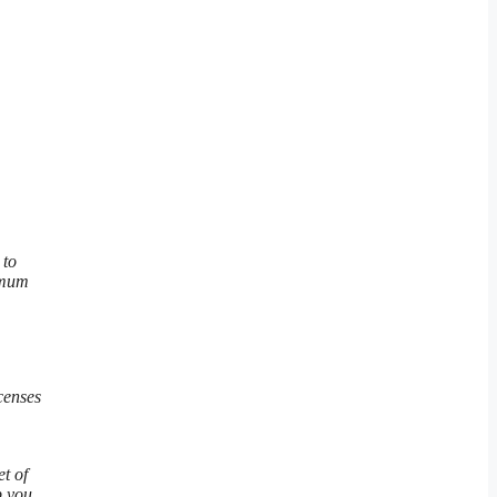
 to
imum
censes
t of
p you