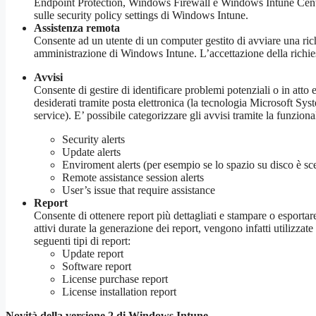
Endpoint Protection, Windows Firewall e Windows Intune Cente
sulle security policy settings di Windows Intune.
Assistenza remota
Consente ad un utente di un computer gestito di avviare una ric
amministrazione di Windows Intune. L’accettazione della richies
Avvisi
Consente di gestire di identificare problemi potenziali o in atto 
desiderati tramite posta elettronica (la tecnologia Microsoft 
service). E’ possibile categorizzare gli avvisi tramite la funziona
Security alerts
Update alerts
Enviroment alerts (per esempio se lo spazio su disco è sce
Remote assistance session alerts
User’s issue that require assistance
Report
Consente di ottenere report più dettagliati e stampare o esport
attivi durate la generazione dei report, vengono infatti utilizzat
seguenti tipi di report:
Update report
Software report
License purchase report
License installation report
Novità della versione 2 di Windows Intune