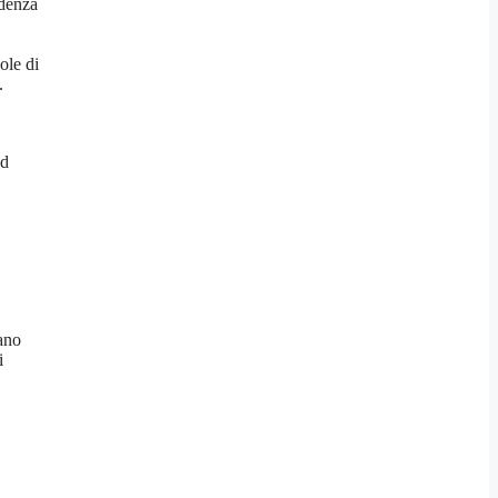
edenza
ole di
.
ud
iano
i