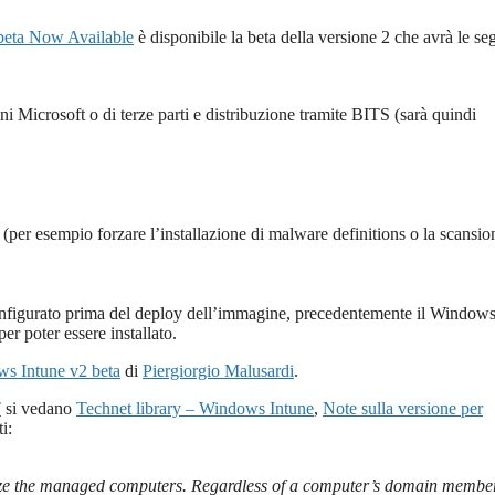
beta Now Available
è disponibile la beta della versione 2 che avrà le se
i Microsoft o di terze parti e distribuzione tramite BITS (sarà quindi
(per esempio forzare l’installazione di malware definitions o la scansio
configurato prima del deploy dell’immagine, precedentemente il Window
r poter essere installato.
s Intune v2 beta
di
Piergiorgio Malusardi
.
T
si vedano
Technet library – Windows Intune
,
Note sulla versione per
i:
nize the managed computers. Regardless of a computer’s domain membe