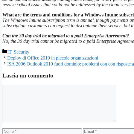
resolve critical issues that could not be addressed by the cloud serv
What are the terms and conditions for a Windows Intune subscri
The Windows Intune subscription term is annual, though payments are
subscription, customers can request to discontinue their service, but th
Can the 30 day trial be migrated to a paid Enterprise Agreement?
No, the 30 day trial cannot be migrated to a paid Enterprise Agreeme
Categorie
IT
,
Security
Deploy di Office 2010 in piccole organizzazioni
ISA 2006 Outlook 2010 fuori dominio: problemi con con risposte 
Lascia un commento
Commento
Nome
Email