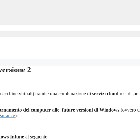
versione 2
macchine virtuali) tramite una combinazione di
servizi cloud
resi dispon
giornamento del computer alle future versioni di Windows
(ovvero u
ssurance
).
ndows Intune
al seguente