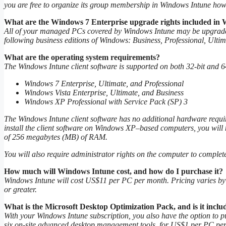
you are free to organize its group membership in Windows Intune howe
What are the Windows 7 Enterprise upgrade rights included in
All of your managed PCs covered by Windows Intune may be upgraded 
following business editions of Windows: Business, Professional, Ultim
What are the operating system requirements?
The Windows Intune client software is supported on both 32-bit and 64
Windows 7 Enterprise, Ultimate, and Professional
Windows Vista Enterprise, Ultimate, and Business
Windows XP Professional with Service Pack (SP) 3
The Windows Intune client software has no additional hardware req
install the client software on Windows XP–based computers, you wi
of 256 megabytes (MB) of RAM.
You will also require administrator rights on the computer to complete
How much will Windows Intune cost, and how do I purchase it?
Windows Intune will cost US$11 per PC per month. Pricing varies by r
or greater.
What is the Microsoft Desktop Optimization Pack, and is it incl
With your Windows Intune subscription, you also have the option to
six on-site advanced desktop management tools, for US$1 per PC pe