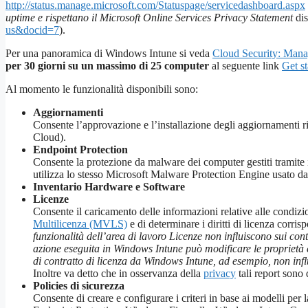
http://status.manage.microsoft.com/Statuspage/servicedashboard.aspx
uptime e rispettano il Microsoft Online Services Privacy Statement
dis
us&docid=7
).
Per una panoramica di Windows Intune si veda
Cloud Security: Mana
per 30 giorni su un massimo di 25 computer
al seguente link
Get st
Al momento le funzionalità disponibili sono:
Aggiornamenti
Consente l’approvazione e l’installazione degli aggiornamenti
Cloud).
Endpoint Protection
Consente la protezione da malware dei computer gestiti tramite 
utilizza lo stesso Microsoft Malware Protection Engine usato d
Inventario Hardware e Software
Licenze
Consente il caricamento delle informazioni relative alle condizi
Multilicenza (MVLS)
e di determinare i diritti di licenza corri
funzionalità dell’area di lavoro Licenze non influiscono sui contra
azione eseguita in Windows Intune può modificare le proprietà e
di contratto di licenza da Windows Intune, ad esempio, non influ
Inoltre va detto che in osservanza della
privacy
tali report sono 
Policies di sicurezza
Consente di creare e configurare i criteri in base ai modelli per