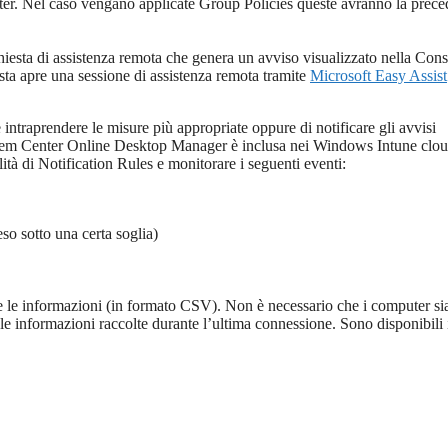
r. Nel caso vengano applicate Group Policies queste avranno la prec
hiesta di assistenza remota che genera un avviso visualizzato nella Cons
ta apre una sessione di assistenza remota tramite
Microsoft Easy Assist
e intraprendere le misure più appropriate oppure di notificare gli avvisi
System Center Online Desktop Manager è inclusa nei Windows Intune clo
lità di Notification Rules e monitorare i seguenti eventi:
so sotto una certa soglia)
are le informazioni (in formato CSV). Non è necessario che i computer s
e le informazioni raccolte durante l’ultima connessione. Sono disponibili 