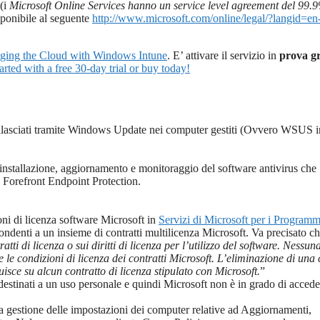
(i
Microsoft Online Services hanno un service level agreement del 99.9
ponibile al seguente
http://www.microsoft.com/online/legal/?langid=en
ging the Cloud with Windows Intune
. E’ attivare il servizio in
prova gr
arted with a free 30-day trial or buy today!
 rilasciati tramite Windows Update nei computer gestiti (Ovvero WSUS i
installazione, aggiornamento e monitoraggio del software antivirus che
a Forefront Endpoint Protection.
oni di licenza software Microsoft in
Servizi di Microsoft per i Programm
spondenti a un insieme di contratti multilicenza Microsoft. Va precisato ch
tti di licenza o sui diritti di licenza per l’utilizzo del software. Nessun
 le condizioni di licenza dei contratti Microsoft. L’eliminazione di una
isce su alcun contratto di licenza stipulato con Microsoft.
”
destinati a un uso personale e quindi Microsoft non è in grado di accede
 la gestione delle impostazioni dei computer relative ad Aggiornamenti,