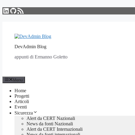
LinkedIn
GitHub
Feed RSS
Vai
al
contenuto
DevAdmin Blog
appunti di Ermanno Goletto
Menu
Home
Progetti
Articoli
Eventi
Sicurezza
Alert da CERT Nazionali
News da fonti Nazionali
Alert da CERT Internazionali
News da fonti internazionali