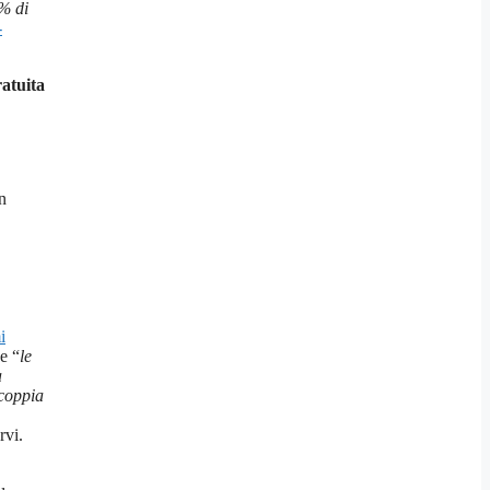
% di
-
atuita
n
i
e “
le
a
 coppia
rvi.