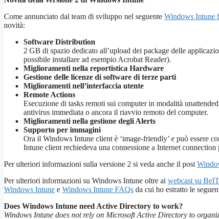
Come annunciato dal team di sviluppo nel seguente
Windows Intune 
novità:
Software Distribution
2 GB di spazio dedicato all’upload dei package delle applicazion
possibile installare ad esempio Acrobat Reader).
Miglioramenti nella reportistica Hardware
Gestione delle licenze di software di terze parti
Miglioramenti nell’interfaccia utente
Remote Actions
Esecuzione di tasks remoti sui computer in modalità unattended 
antivirus immediata o ancora il riavvio remoto del computer.
Miglioramenti nella gestione degli Alerts
Supporto per immagini
Ora il Windows Intune client è ‘image-friendly’ e può essere 
Intune client rechiedeva una connessione a Internet connection pe
Per ulteriori informazioni sulla versione 2 si veda anche il post
Window
Per ulteriori informazioni su Windows Intune oltre ai
webcast su BeI
Windows Intune
e
Windows Intune FAQs
da cui ho estratto le seguent
Does Windows Intune need Active Directory to work?
Windows Intune does not rely on Microsoft Active Directory to orga