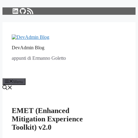
LinkedIn
GitHub
Feed RSS
Vai
al
contenuto
DevAdmin Blog
appunti di Ermanno Goletto
Menu
EMET (Enhanced
Mitigation Experience
Toolkit) v2.0