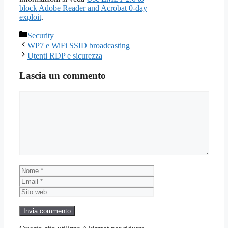
block Adobe Reader and Acrobat 0-day
exploit
.
Categorie
Security
WP7 e WiFi SSID broadcasting
Utenti RDP e sicurezza
Lascia un commento
Commento
Nome
Email
Sito
web