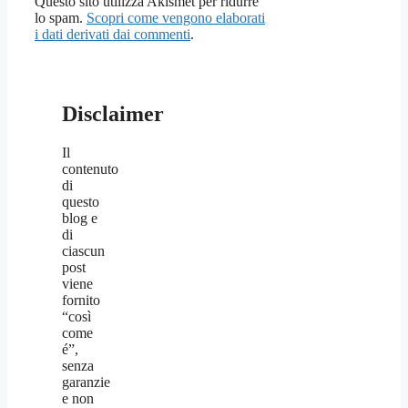
Questo sito utilizza Akismet per ridurre
lo spam.
Scopri come vengono elaborati
i dati derivati dai commenti
.
Disclaimer
Il
contenuto
di
questo
blog e
di
ciascun
post
viene
fornito
“così
come
é”,
senza
garanzie
e non