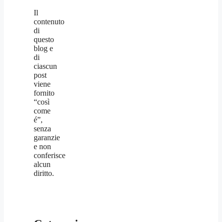
Il
contenuto
di
questo
blog e
di
ciascun
post
viene
fornito
“così
come
é”,
senza
garanzie
e non
conferisce
alcun
diritto.