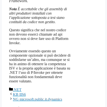
Framework.
Nota
È accettabile che gli assembly di
altri produttori installati con
l’applicazione sottoposta a test siano
costituiti da codice non gestito.
Questo significa che nel nostro codice
non devono esserci chiamate ad api
ovvero non si deve fare uso di Platform
Invoke.
Ovviamente essendo questo un
componente opzionale si può decidere di
soddisfarne un’altro, ma comunque se si
ha in animo di ottenere la competenza
ISV e la propria applicazione è basata su
.NET l’uso di P/Invoke per ottenete
funzionalità non fondamentali deve
essere valutato.
Categorie
.NET
KB IIS6
NG microsoft.public.it.dynamics