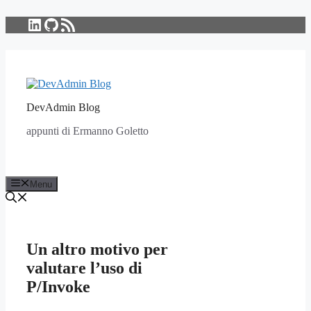
LinkedIn
GitHub
Feed RSS
Vai
al
contenuto
DevAdmin Blog
appunti di Ermanno Goletto
Menu
Un altro motivo per
valutare l’uso di
P/Invoke