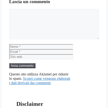
Lascia un commento
Commento
Nome
Email
Sito
web
Questo sito utilizza Akismet per ridurre
lo spam.
Scopri come vengono elaborati
i dati derivati dai commenti
.
Disclaimer