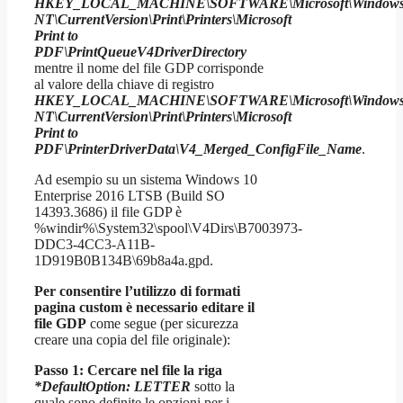
HKEY_LOCAL_MACHINE\SOFTWARE\Microsoft\Window
NT\CurrentVersion\Print\Printers\Microsoft
Print to
PDF\PrintQueueV4DriverDirectory
mentre il nome del file GDP corrisponde
al valore della chiave di registro
HKEY_LOCAL_MACHINE\SOFTWARE\Microsoft\Window
NT\CurrentVersion\Print\Printers\Microsoft
Print to
PDF\PrinterDriverData\V4_Merged_ConfigFile_Name
.
Ad esempio su un sistema Windows 10
Enterprise 2016 LTSB (Build SO
14393.3686) il file GDP è
%windir%\System32\spool\V4Dirs\B7003973-
DDC3-4CC3-A11B-
1D919B0B134B\69b8a4a.gpd.
Per consentire l’utilizzo di formati
pagina custom è necessario editare il
file GDP
come segue (per sicurezza
creare una copia del file originale):
Passo 1: Cercare nel file la riga
*DefaultOption: LETTER
sotto la
quale sono definite le opzioni per i