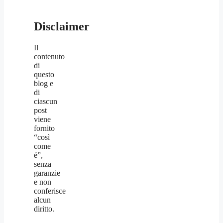
Disclaimer
Il
contenuto
di
questo
blog e
di
ciascun
post
viene
fornito
“così
come
é”,
senza
garanzie
e non
conferisce
alcun
diritto.