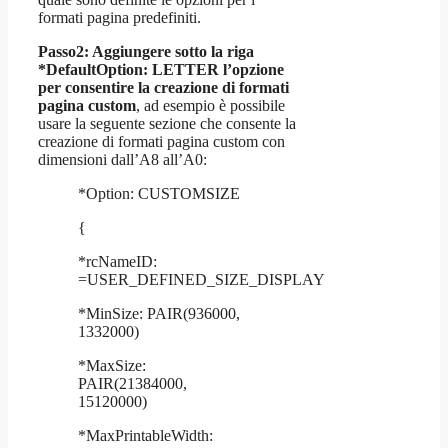
formati pagina predefiniti.
Passo2: Aggiungere sotto la riga
*DefaultOption: LETTER l’opzione
per consentire la creazione di formati
pagina custom
, ad esempio è possibile
usare la seguente sezione che consente la
creazione di formati pagina custom con
dimensioni dall’A8 all’A0:
*Option: CUSTOMSIZE
{
*rcNameID:
=USER_DEFINED_SIZE_DISPLAY
*MinSize: PAIR(936000,
1332000)
*MaxSize:
PAIR(21384000,
15120000)
*MaxPrintableWidth: