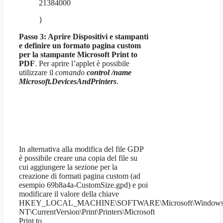
21384000
}
Passo 3: Aprire Dispositivi e stampanti
e definire un formato pagina custom
per la stampante Microsoft Print to
PDF
. Per aprire l’applet è possibile
utilizzare il
comando
control /name
Microsoft.DevicesAndPrinters
.
In alternativa alla modifica del file GDP
è possibile creare una copia del file su
cui aggiungere la sezione per la
creazione di formati pagina custom (ad
esempio 69b8a4a-CustomSize.gpd) e poi
modificare il valore della chiave
HKEY_LOCAL_MACHINE\SOFTWARE\Microsoft\Window
NT\CurrentVersion\Print\Printers\Microsoft
Print to