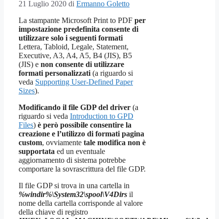
21 Luglio 2020
di
Ermanno Goletto
La stampante Microsoft Print to PDF
per
impostazione predefinita consente di
utilizzare solo i seguenti formati
Lettera, Tabloid, Legale, Statement,
Executive, A3, A4, A5, B4 (JIS), B5
(JIS) e
non consente di utilizzare
formati personalizzati
(a riguardo si
veda
Supporting User-Defined Paper
Sizes
).
Modificando il file GDP del driver
(a
riguardo si veda
Introduction to GPD
Files
)
è però possibile consentire la
creazione e l’utilizzo di formati pagina
custom
, ovviamente
tale modifica non è
supportata
ed un eventuale
aggiornamento di sistema potrebbe
comportare la sovrascrittura del file GDP.
Il file GDP si trova in una cartella in
%windir%\System32\spool\V4Dirs
il
nome della cartella corrisponde al valore
della chiave di registro