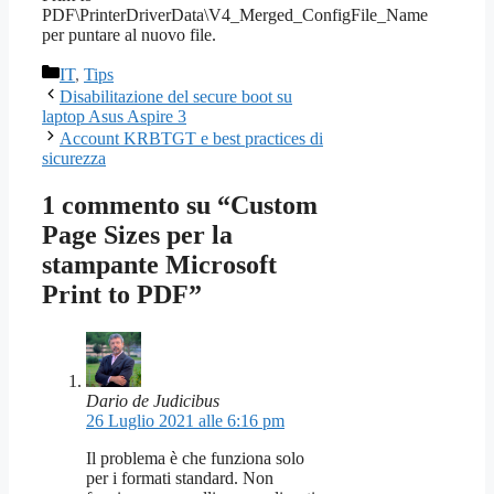
PDF\PrinterDriverData\V4_Merged_ConfigFile_Name
per puntare al nuovo file.
Categorie
IT
,
Tips
Disabilitazione del secure boot su
laptop Asus Aspire 3
Account KRBTGT e best practices di
sicurezza
1 commento su “Custom
Page Sizes per la
stampante Microsoft
Print to PDF”
Dario de Judicibus
26 Luglio 2021 alle 6:16 pm
Il problema è che funziona solo
per i formati standard. Non