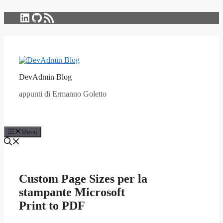
LinkedIn
GitHub
Feed RSS
Vai
al
contenuto
DevAdmin Blog
appunti di Ermanno Goletto
Menu
Custom Page Sizes per la
stampante Microsoft
Print to PDF