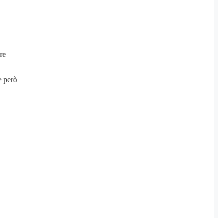
re
e però