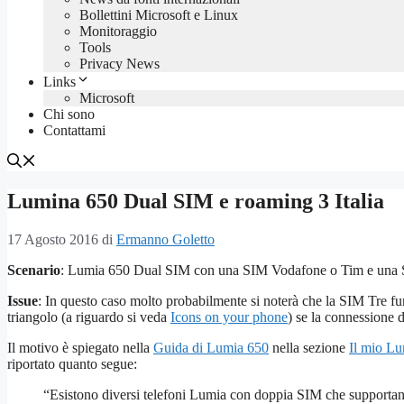
Bollettini Microsoft e Linux
Monitoraggio
Tools
Privacy News
Links
Microsoft
Chi sono
Contattami
Lumina 650 Dual SIM e roaming 3 Italia
17 Agosto 2016
di
Ermanno Goletto
Scenario
: Lumia 650 Dual SIM con una SIM Vodafone o Tim e una S
Issue
: In questo caso molto probabilmente si noterà che la SIM Tre f
triangolo (a riguardo si veda
Icons on your phone
) se la connessione 
Il motivo è spiegato nella
Guida di Lumia 650
nella sezione
Il mio L
riportato quanto segue:
“Esistono diversi telefoni Lumia con doppia SIM che supportan