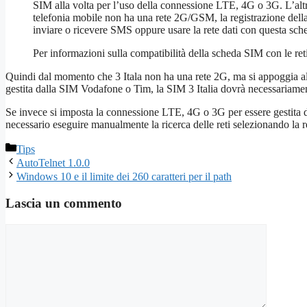
SIM alla volta per l’uso della connessione LTE, 4G o 3G. L’alt
telefonia mobile non ha una rete 2G/GSM, la registrazione della
inviare o ricevere SMS oppure usare la rete dati con questa sc
Per informazioni sulla compatibilità della scheda SIM con le ret
Quindi dal momento che 3 Itala non ha una rete 2G, ma si appoggia a
gestita dalla SIM Vodafone o Tim, la SIM 3 Italia dovrà necessariame
Se invece si imposta la connessione LTE, 4G o 3G per essere gestita da
necessario eseguire manualmente la ricerca delle reti selezionando la ret
Categorie
Tips
AutoTelnet 1.0.0
Windows 10 e il limite dei 260 caratteri per il path
Lascia un commento
Commento