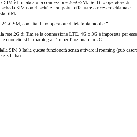
ra SIM è limitata a una connessione 2G/GSM. Se il tuo operatore di
 scheda SIM non riuscirà e non potrai effettuare o ricevere chiamate,
heda SIM.
i 2G/GSM, contatta il tuo operatore di telefonia mobile.”
lla rete 2G di Tim se la connessione LTE, 4G o 3G è impostata per esse
nte connettersi in roaming a Tim per funzionare in 2G.
lla SIM 3 Italia questa funzionerà senza attivare il roaming (può esser
e 3 Italia).