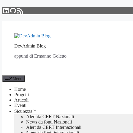
LinkedIn
GitHub
Feed RSS
Vai
al
contenuto
DevAdmin Blog
appunti di Ermanno Goletto
Menu
Home
Progetti
Articoli
Eventi
Sicurezza
Alert da CERT Nazionali
News da fonti Nazionali
Alert da CERT Internazionali
News da fonti internazionali