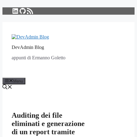
LinkedIn
GitHub
Feed RSS
Vai
al
contenuto
DevAdmin Blog
appunti di Ermanno Goletto
Menu
Auditing dei file
eliminati e generazione
di un report tramite