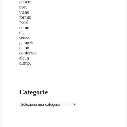
ciascun
post
viene
fornito
“così
come
é”,
senza
garanzie
e non
conferisce
alcun
diritto.
Categorie
Categorie