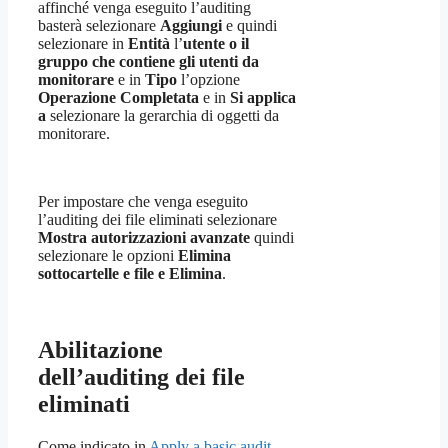
affinché venga eseguito l’auditing
basterà selezionare
Aggiungi
e quindi
selezionare in
Entità
l’
utente o il
gruppo che contiene gli utenti da
monitorare
e in
Tipo
l’opzione
Operazione Completata
e in
Si applica
a
selezionare la gerarchia di oggetti da
monitorare.
Per impostare che venga eseguito
l’auditing dei file eliminati selezionare
Mostra autorizzazioni avanzate
quindi
selezionare le opzioni
Elimina
sottocartelle e file e Elimina
.
Abilitazione
dell’auditing dei file
eliminati
Come indicato in
Apply a basic audit