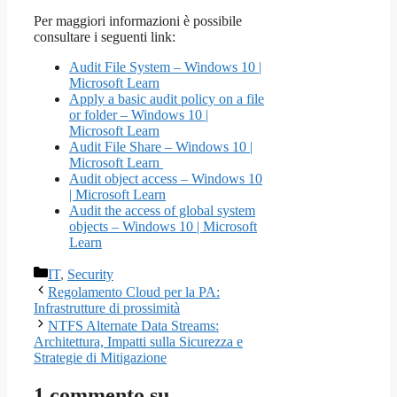
Per maggiori informazioni è possibile
consultare i seguenti link:
Audit File System – Windows 10 |
Microsoft Learn
Apply a basic audit policy on a file
or folder – Windows 10 |
Microsoft Learn
Audit File Share – Windows 10 |
Microsoft Learn
Audit object access – Windows 10
| Microsoft Learn
Audit the access of global system
objects – Windows 10 | Microsoft
Learn
Categorie
IT
,
Security
Regolamento Cloud per la PA:
Infrastrutture di prossimità
NTFS Alternate Data Streams:
Architettura, Impatti sulla Sicurezza e
Strategie di Mitigazione
1 commento su