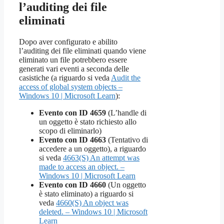
l’auditing dei file
eliminati
Dopo aver configurato e abilito
l’auditing dei file eliminati quando viene
eliminato un file potrebbero essere
generati vari eventi a seconda delle
casistiche (a riguardo si veda
Audit the
access of global system objects –
Windows 10 | Microsoft Learn
):
Evento con ID 4659
(L’handle di
un oggetto è stato richiesto allo
scopo di eliminarlo)
Evento con ID 4663
(Tentativo di
accedere a un oggetto), a riguardo
si veda
4663(S) An attempt was
made to access an object. –
Windows 10 | Microsoft Learn
Evento con ID 4660
(Un oggetto
è stato eliminato) a riguardo si
veda
4660(S) An object was
deleted. – Windows 10 | Microsoft
Learn